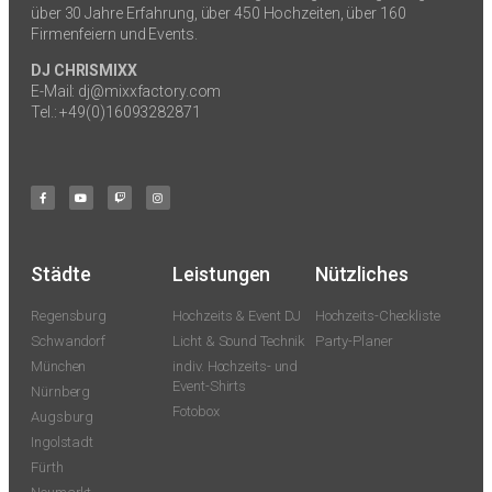
über 30 Jahre Erfahrung, über 450 Hochzeiten, über 160
Firmenfeiern und Events.
DJ CHRISMIXX
E-Mail: dj@mixxfactory.com
Tel.: +49(0)16093282871
Städte
Leistungen
Nützliches
Regensburg
Hochzeits & Event DJ
Hochzeits-Checkliste
Schwandorf
Licht & Sound Technik
Party-Planer
München
indiv. Hochzeits- und
Event-Shirts
Nürnberg
Fotobox
Augsburg
Ingolstadt
Fürth